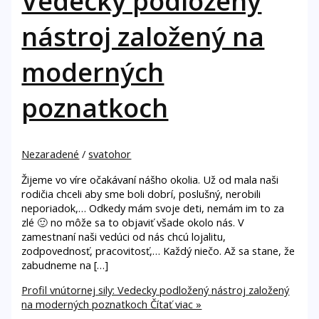
Vedecky podložený
nástroj založený na
moderných
poznatkoch
Nezaradené
/
svatohor
Žijeme vo víre očakávaní nášho okolia. Už od mala naši
rodičia chceli aby sme boli dobrí, poslušný, nerobili
neporiadok,… Odkedy mám svoje deti, nemám im to za
zlé 🙂 no môže sa to objaviť všade okolo nás. V
zamestnaní naši vedúci od nás chcú lojalitu,
zodpovednosť, pracovitosť,… Každý niečo. Až sa stane, že
zabudneme na […]
Profil vnútornej sily: Vedecky podložený nástroj založený
na moderných poznatkoch
Čítať viac »