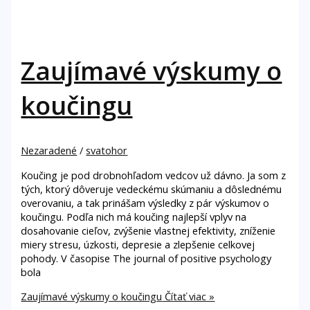
Zaujímavé výskumy o
koučingu
Nezaradené
/
svatohor
Koučing je pod drobnohľadom vedcov už dávno. Ja som z
tých, ktorý dôveruje vedeckému skúmaniu a dôslednému
overovaniu, a tak prinášam výsledky z pár výskumov o
koučingu. Podľa nich má koučing najlepší vplyv na
dosahovanie cieľov, zvýšenie vlastnej efektivity, zníženie
miery stresu, úzkosti, depresie a zlepšenie celkovej
pohody. V časopise The journal of positive psychology
bola
Zaujímavé výskumy o koučingu
Čítať viac »