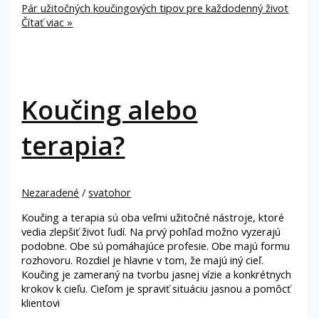
Pár užitočných koučingových tipov pre každodenný život
Čítať viac »
Koučing alebo
terapia?
Nezaradené
/
svatohor
Koučing a terapia sú oba veľmi užitočné nástroje, ktoré
vedia zlepšiť život ľudí. Na prvý pohľad možno vyzerajú
podobne. Obe sú pomáhajúce profesie. Obe majú formu
rozhovoru. Rozdiel je hlavne v tom, že majú iný cieľ.
Koučing je zameraný na tvorbu jasnej vízie a konkrétnych
krokov k cieľu. Cieľom je spraviť situáciu jasnou a pomôcť
klientovi