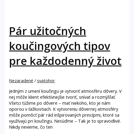
Pár užitočných
koučingových tipov
pre každodenný život
Nezaradené
/
svatohor
Jedným z umení koučingu je vytvoriť atmosféru dôvery. V
nej môže klient efektívnejšie tvoriť, snívať a rozmýšľať.
Všetci túžime po dôvere – mať niekoho, kto je nám
oporou v ťažkostiach. K vytvoreniu dôvernej atmosféry
môže pomôcť pár rád inšpirovaných princípmi, ktoré sa
využívajú pri koučingu. Nesúďme – Tak je to spravodlivé.
Nikdy nevieme, čo ten